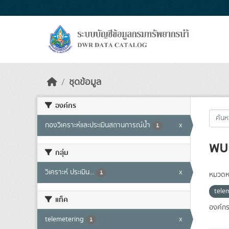
Skip to main content
ชุดข้อมูล
องค์กร
กองวิเคราะห์และประเมินสถานการณ์น้ำ
x
1
พบ 
กลุ่ม
วิเคราะห์ ประเมิน...
x
1
หมวดหม
tele
แท็ค
องค์กร
telemetering
x
1