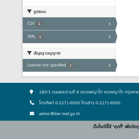
รูปแบบ
CSV
x
1
XML
x
1
สัญญาอนุญาต
License not specified
x
1
180/3 ถนนพระรามที่ 6 แขวงพญาไท เขตพญาไท กรุงเท
โทรศัพท์ 0-2271-6000 โทรสาร 0-2271-6000
admin@dwr.mail.go.th
เว็บไซต์นี้ใช้ "คุกกี้" เพื