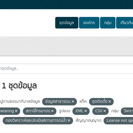
ชุดข้อมูล
องค์กร
กลุ่ม
เกี่ยวกับ
1 ชุดข้อมูล
ู่ตามธรรมาภิบาลข้อมูล:
ข้อมูลสาธารณะ
แท็ค:
จุดติดตั้ง
metering
สถานีโทรมาตร
รูปแบบ:
XML
CSV
กลุ่ม:
วิเคร
:
กองวิเคราะห์และประเมินสถานการณ์น้ำ
สัญญาอนุญาต:
License not sp