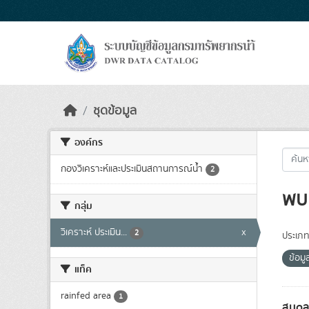
Skip to main content
ชุดข้อมูล
องค์กร
กองวิเคราะห์และประเมินสถานการณ์น้ำ
2
พบ 
กลุ่ม
วิเคราะห์ ประเมิน...
x
2
ประเภท
ข้อม
แท็ค
rainfed area
1
สมดุล