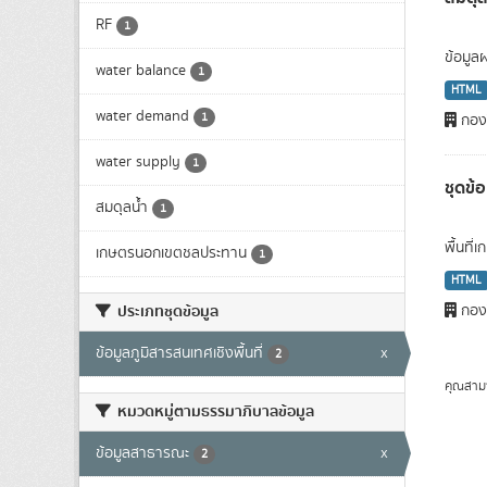
RF
1
ข้อมูล
water balance
1
HTML
water demand
1
กองว
water supply
1
ชุดข้
สมดุลน้ำ
1
พื้นที
เกษตรนอกเขตชลประทาน
1
HTML
ประเภทชุดข้อมูล
กองว
ข้อมูลภูมิสารสนเทศเชิงพื้นที่
x
2
คุณสาม
หมวดหมู่ตามธรรมาภิบาลข้อมูล
ข้อมูลสาธารณะ
x
2