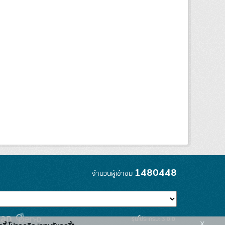
1480448
จำนวนผู้เข้าชม
รุ่นโปรแกรม: 3.0.0
x