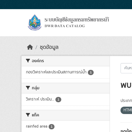
Skip to main content
ชุดข้อมูล
องค์กร
กองวิเคราะห์และประเมินสถานการณ์น้ำ
1
พบ 
กลุ่ม
วิเคราะห์ ประเมิน...
1
ประเภท
HTM
แท็ค
rainfed area
1
ชุดข้