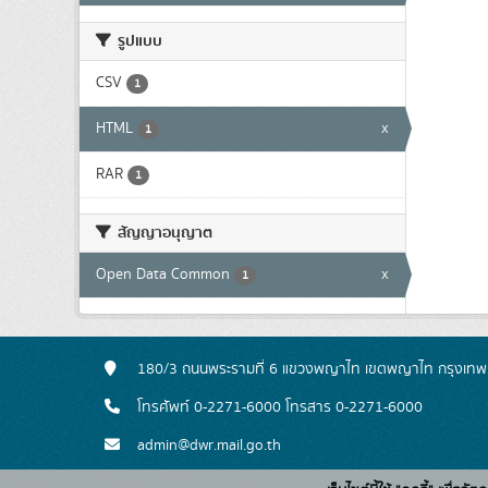
รูปแบบ
CSV
1
HTML
x
1
RAR
1
สัญญาอนุญาต
Open Data Common
x
1
180/3 ถนนพระรามที่ 6 แขวงพญาไท เขตพญาไท กรุงเท
โทรศัพท์ 0-2271-6000 โทรสาร 0-2271-6000
admin@dwr.mail.go.th