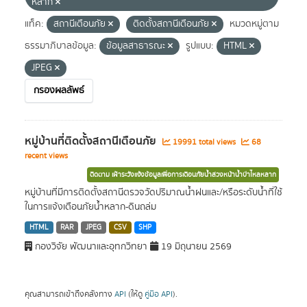
หลาก
แท็ค:
สถานีเตือนภัย
ติดตั้งสถานีเตือนภัย
หมวดหมู่ตาม
ธรรมาภิบาลข้อมูล:
ข้อมูลสาธารณะ
รูปแบบ:
HTML
JPEG
กรองผลลัพธ์
หมู่บ้านที่ติดตั้งสถานีเตือนภัย
19991 total views
68
recent views
ติดตาม เฝ้าระวังแจ้งข้อมูลเพื่อการเตือนภัยน้ำล่วงหน้าน้ำป่าไหลหลาก
หมู่บ้านที่มีการติดตั้งสถานีตรวจวัดปริมาณน้ำฝนและ/หรือระดับน้ำที่ใช้
ในการแจ้งเตือนภัยน้ำหลาก-ดินถล่ม
HTML
RAR
JPEG
CSV
SHP
กองวิจัย พัฒนาและอุทกวิทยา
19 มิถุนายน 2569
คุณสามารถเข้าถึงคลังทาง
API
(ให้ดู
คู่มือ API
).