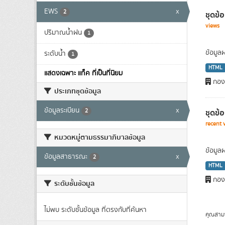
EWS
x
2
ชุดข้
views
ปริมาณน้ำฝน
1
ข้อมูล
ระดับน้ำ
1
HTML
แสดงเฉพาะ แท็ค ที่เป็นที่นิยม
กองว
ประเภทชุดข้อมูล
ข้อมูลระเบียน
x
ชุดข้
2
recent 
หมวดหมู่ตามธรรมาภิบาลข้อมูล
ข้อมูล
ข้อมูลสาธารณะ
x
2
HTML
กองว
ระดับชั้นข้อมูล
ไม่พบ ระดับชั้นข้อมูล ที่ตรงกับที่ค้นหา
คุณสาม