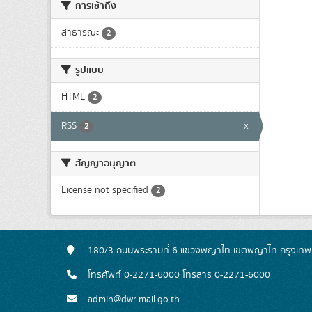
การเข้าถึง
สาธารณะ
2
รูปแบบ
HTML
2
RSS
x
2
สัญญาอนุญาต
License not specified
2
180/3 ถนนพระรามที่ 6 แขวงพญาไท เขตพญาไท กรุงเท
โทรศัพท์ 0-2271-6000 โทรสาร 0-2271-6000
admin@dwr.mail.go.th