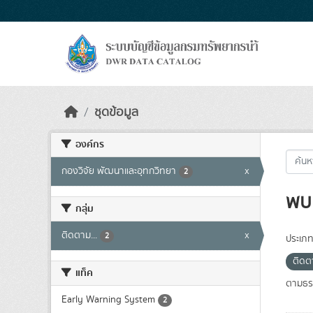
Skip to main content
ชุดข้อมูล
องค์กร
กองวิจัย พัฒนาและอุทกวิทยา
x
2
พบ 
กลุ่ม
ติดตาม...
x
2
ประเภท
ติดตา
แท็ค
ตามธรร
Early Warning System
2