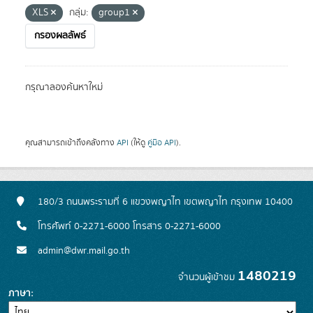
XLS
กลุ่ม:
group1
กรองผลลัพธ์
กรุณาลองค้นหาใหม่
คุณสามารถเข้าถึงคลังทาง
API
(ให้ดู
คู่มือ API
).
180/3 ถนนพระรามที่ 6 แขวงพญาไท เขตพญาไท กรุงเทพ 10400
โทรศัพท์ 0-2271-6000 โทรสาร 0-2271-6000
admin@dwr.mail.go.th
1480219
จำนวนผู้เข้าชม
ภาษา