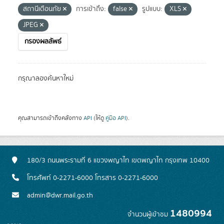
สถานีเตือนภัย
การเข้าถึง:
false
รูปแบบ:
XLS
JPEG
กรองผลลัพธ์
กรุณาลองค้นหาใหม่
คุณสามารถเข้าถึงคลังทาง
API
(ให้ดู
คู่มือ API
).
180/3 ถนนพระรามที่ 6 แขวงพญาไท เขตพญาไท กรุงเทพ 10400
โทรศัพท์ 0-2271-6000 โทรสาร 0-2271-6000
admin@dwr.mail.go.th
1480994
จำนวนผู้เข้าชม