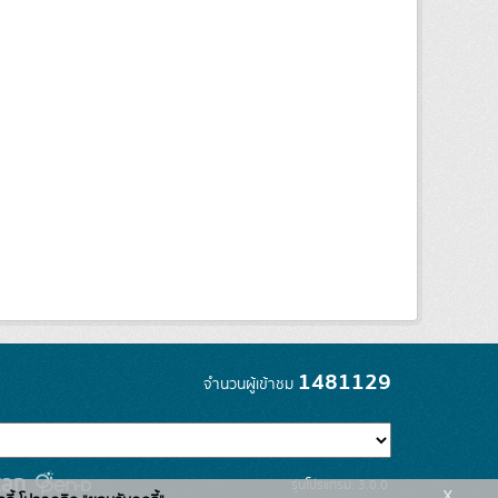
1481129
จำนวนผู้เข้าชม
รุ่นโปรแกรม: 3.0.0
x