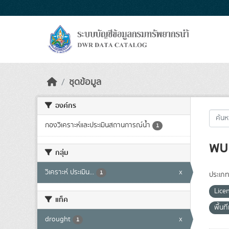
Skip to main content
ชุดข้อมูล
องค์กร
กองวิเคราะห์และประเมินสถานการณ์น้ำ
1
พบ 
กลุ่ม
วิเคราะห์ ประเมิน...
x
1
ประเภท
Lice
แท็ค
พื้นที
drought
x
1