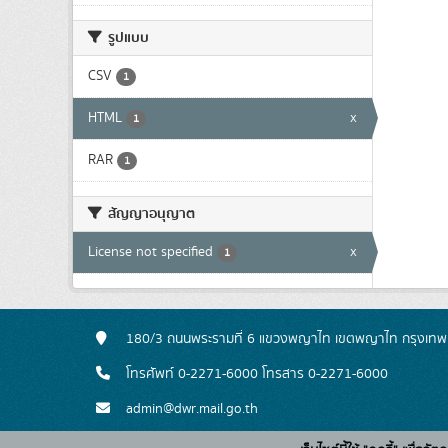
รูปแบบ
CSV
1
HTML
x
1
RAR
1
สัญญาอนุญาต
License not specified
x
1
180/3 ถนนพระรามที่ 6 แขวงพญาไท เขตพญาไท กรุงเท
โทรศัพท์ 0-2271-6000 โทรสาร 0-2271-6000
admin@dwr.mail.go.th