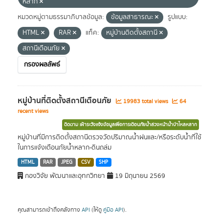
หลาก
หมวดหมู่ตามธรรมาภิบาลข้อมูล:
ข้อมูลสาธารณะ
รูปแบบ:
HTML
RAR
แท็ค:
หมู่บ้านติดตั้งสถานี
สถานีเตือนภัย
กรองผลลัพธ์
หมู่บ้านที่ติดตั้งสถานีเตือนภัย
19983 total views
64
recent views
ติดตาม เฝ้าระวังแจ้งข้อมูลเพื่อการเตือนภัยน้ำล่วงหน้าน้ำป่าไหลหลาก
หมู่บ้านที่มีการติดตั้งสถานีตรวจวัดปริมาณน้ำฝนและ/หรือระดับน้ำที่ใช้
ในการแจ้งเตือนภัยน้ำหลาก-ดินถล่ม
HTML
RAR
JPEG
CSV
SHP
กองวิจัย พัฒนาและอุทกวิทยา
19 มิถุนายน 2569
คุณสามารถเข้าถึงคลังทาง
API
(ให้ดู
คู่มือ API
).