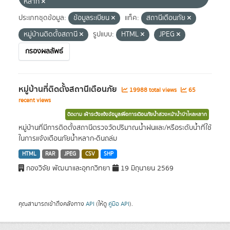
หลาก
ประเภทชุดข้อมูล:
ข้อมูลระเบียน
แท็ค:
สถานีเตือนภัย
หมู่บ้านติดตั้งสถานี
รูปแบบ:
HTML
JPEG
กรองผลลัพธ์
หมู่บ้านที่ติดตั้งสถานีเตือนภัย
19988 total views
65
recent views
ติดตาม เฝ้าระวังแจ้งข้อมูลเพื่อการเตือนภัยน้ำล่วงหน้าน้ำป่าไหลหลาก
หมู่บ้านที่มีการติดตั้งสถานีตรวจวัดปริมาณน้ำฝนและ/หรือระดับน้ำที่ใช้
ในการแจ้งเตือนภัยน้ำหลาก-ดินถล่ม
HTML
RAR
JPEG
CSV
SHP
กองวิจัย พัฒนาและอุทกวิทยา
19 มิถุนายน 2569
คุณสามารถเข้าถึงคลังทาง
API
(ให้ดู
คู่มือ API
).