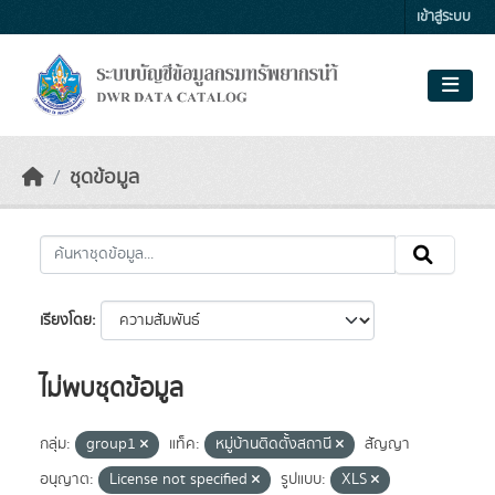
Skip to main content
เข้าสู่ระบบ
ชุดข้อมูล
เรียงโดย
ไม่พบชุดข้อมูล
กลุ่ม:
group1
แท็ค:
หมู่บ้านติดตั้งสถานี
สัญญา
อนุญาต:
License not specified
รูปแบบ:
XLS