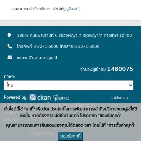
คุณสามารถเข้าถึงคลังทาง
API
(ให้ดู
คู่มือ API
).
180/3 ถนนพระรามที่ 6 แขวงพญาไท เขตพญาไท กรุงเทพ 10400
โทรศัพท์ 0-2271-6000 โทรสาร 0-2271-6000
admin@dwr.mail.go.th
1480075
จำนวนผู้เข้าชม
ภาษา
Powered by:
รุ่นโปรแกรม:
3.0.0
สนับสนุนระบบ Thai-GDC โดย สำนักงานสถิติแห่งชาติ
x
เว็บไซต์นี้ใช้ "คุกกี้" เพื่อวัตถุประสงค์ในการพัฒนาการเข้าถึงบริการของผู้ใช้ให้ดี
วันที่: 2025-
เว็บไซต์ที่
ยิ่งขึ้น หากต้องการเปิดใช้งานคุกกี้ โปรดคลิก "ยอมรับคุกกี้"
ระบบบัญชีข้อมูลภาครัฐ
เกี่ยวข้อง:
05-30
คุณสามารถถอนการยินยอมของคุณได้ตลอดเวลา โดยไปที่ "การตั้งค่าคุกกี้"
บริการนามานุกรมบัญชี
ข้อมูลภาครัฐ
ยอมรับคุกกี้