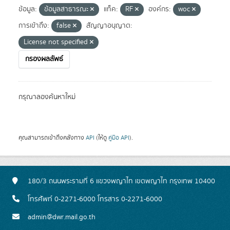
ข้อมูล:
ข้อมูลสาธารณะ
แท็ค:
RF
องค์กร:
woc
การเข้าถึง:
false
สัญญาอนุญาต:
License not specified
กรองผลลัพธ์
กรุณาลองค้นหาใหม่
คุณสามารถเข้าถึงคลังทาง
API
(ให้ดู
คู่มือ API
).
180/3 ถนนพระรามที่ 6 แขวงพญาไท เขตพญาไท กรุงเทพ 10400
โทรศัพท์ 0-2271-6000 โทรสาร 0-2271-6000
admin@dwr.mail.go.th