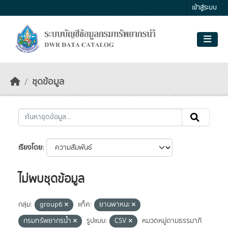
Skip to main content
เข้าสู่ระบบ
ชุดข้อมูล
เรียงโดย
ไม่พบชุดข้อมูล
กลุ่ม:
group6
แท็ค:
ยานพาหนะ
กรมทรัพยากรน้ำ
รูปแบบ:
CSV
หมวดหมู่ตามธรรมาภิ