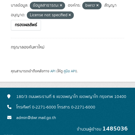
บาลข้อมูล:
ข้อมูลสาธารณะ
องค์กร:
bwrcr
สัญญา
อนุญาต:
License not specified
กรองผลลัพธ์
กรุณาลองค้นหาใหม่
คุณสามารถเข้าถึงคลังทาง
API
(ให้ดู
คู่มือ API
).
180/3 ถนนพระรามที่ 6 แขวงพญาไท เขตพญาไท กรุงเทพ 10400
โทรศัพท์ 0-2271-6000 โทรสาร 0-2271-6000
admin@dwr.mail.go.th
1485036
จำนวนผู้เข้าชม