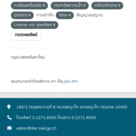
ทะเบียนเครื่องมือ
กรมทรัพยากรน้ำ
เครื่องจักรกล
อุปกรณ์
การเข้าถึง:
false
สัญญาอนุญาต:
License not specified
กรองผลลัพธ์
กรุณาลองค้นหาใหม่
คุณสามารถเข้าถึงคลังทาง
API
(ให้ดู
คู่มือ API
).
180/3 ถนนพระรามที่ 6 แขวงพญาไท เขตพญาไท กรุงเทพ 10400
โทรศัพท์ 0-2271-6000 โทรสาร 0-2271-6000
admin@dwr.mail.go.th