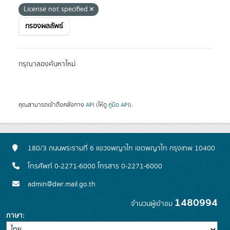
License not specified
กรองผลลัพธ์
กรุณาลองค้นหาใหม่
คุณสามารถเข้าถึงคลังทาง
API
(ให้ดู
คู่มือ API
).
180/3 ถนนพระรามที่ 6 แขวงพญาไท เขตพญาไท กรุงเทพ 10400
โทรศัพท์ 0-2271-6000 โทรสาร 0-2271-6000
admin@dwr.mail.go.th
1480994
จำนวนผู้เข้าชม
ภาษา