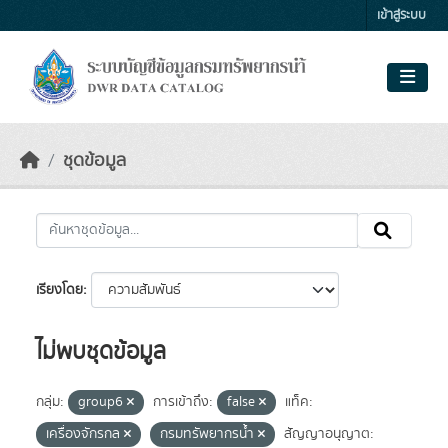
Skip to main content
เข้าสู่ระบบ
ชุดข้อมูล
เรียงโดย
ไม่พบชุดข้อมูล
กลุ่ม:
group6
การเข้าถึง:
false
แท็ค:
เครื่องจักรกล
กรมทรัพยากรน้ำ
สัญญาอนุญาต: