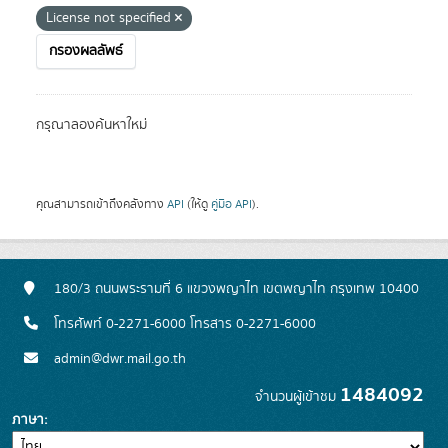
License not specified
กรองผลลัพธ์
กรุณาลองค้นหาใหม่
คุณสามารถเข้าถึงคลังทาง
API
(ให้ดู
คู่มือ API
).
180/3 ถนนพระรามที่ 6 แขวงพญาไท เขตพญาไท กรุงเทพ 10400
โทรศัพท์ 0-2271-6000 โทรสาร 0-2271-6000
admin@dwr.mail.go.th
1484092
จำนวนผู้เข้าชม
ภาษา