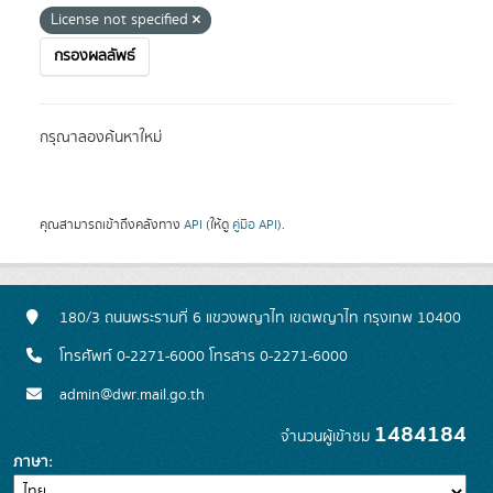
License not specified
กรองผลลัพธ์
กรุณาลองค้นหาใหม่
คุณสามารถเข้าถึงคลังทาง
API
(ให้ดู
คู่มือ API
).
180/3 ถนนพระรามที่ 6 แขวงพญาไท เขตพญาไท กรุงเทพ 10400
โทรศัพท์ 0-2271-6000 โทรสาร 0-2271-6000
admin@dwr.mail.go.th
1484184
จำนวนผู้เข้าชม
ภาษา