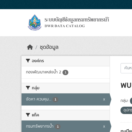
Skip to main content
ชุดข้อมูล
องค์กร
กองพัฒนาแหล่งน้ำ 2
1
พบ 
กลุ่ม
จัดหา ควบคุม...
x
1
กลุ่ม:
อุปก
แท็ค
กรมทรัพยากรน้ำ
x
1
ทะเบี