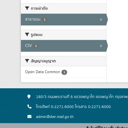
การเข้าถึง
สาธารณะ
x
1
รูปแบบ
CSV
x
1
สัญญาอนุญาต
Open Data Common
1
180/3 ถนนพระรามที่ 6 แขวงพญาไท เขตพญาไท กรุงเท
โทรศัพท์ 0-2271-6000 โทรสาร 0-2271-6000
admin@dwr.mail.go.th