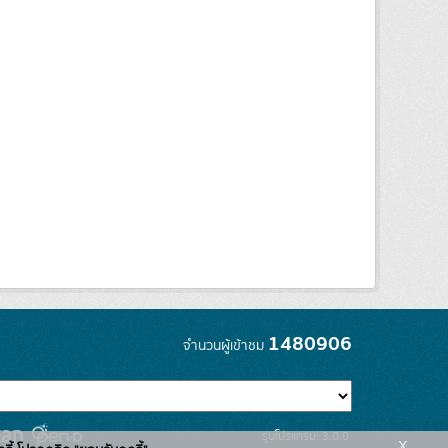
1480906
จำนวนผู้เข้าชม
รุ่นโปรแกรม: 3.0.0
x