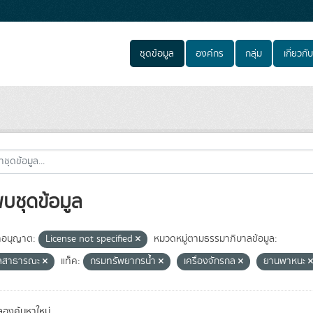
ชุดข้อมูล
องค์กร
กลุ่ม
เกี่ยวกับ
พบชุดข้อมูล
อนุญาต:
License not specified
หมวดหมู่ตามธรรมาภิบาลข้อมูล:
ูลสาธารณะ
แท็ค:
กรมทรัพยากรน้ำ
เครื่องจักรกล
ยานพาหนะ
องค้นหาใหม่