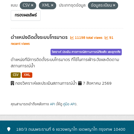
แบบ:
CSV
XML
ประเภทชุดข้อมูล:
ข้อมูลระเบียน
กรองผลลัพธ์
ตำแหน่งติดตั้งระบบโทรมาตร
11198 total views
91
recent views
วิเคราะห์ ประเมิน คาดการณ์สถานการณ์ภัยแล้ง และอุทกภัย
ตำแหน่งที่มีการติดตั้งระบบโทรมาตร ที่ใช้ในการเฝ้าระวังและติดตาม
สถานการณ์น้ำ
CSV
XML
กองวิเคราะห์และประเมินสถานการณ์น้ำ
7 สิงหาคม 2569
คุณสามารถเข้าถึงคลังทาง
API
(ให้ดู
คู่มือ API
).
180/3 ถนนพระรามที่ 6 แขวงพญาไท เขตพญาไท กรุงเทพ 10400