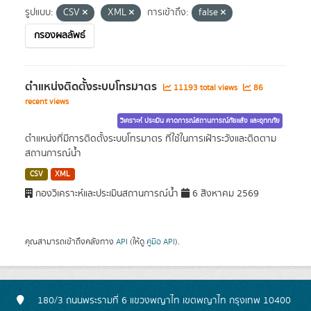
รูปแบบ:
CSV
XML
การเข้าถึง:
false
กรองผลลัพธ์
ตำแหน่งติดตั้งระบบโทรมาตร
11193 total views
86
recent views
วิเคราะห์ ประเมิน คาดการณ์สถานการณ์ภัยแล้ง และอุทกภัย
ตำแหน่งที่มีการติดตั้งระบบโทรมาตร ที่ใช้ในการเฝ้าระวังและติดตาม
สถานการณ์น้ำ
CSV
XML
กองวิเคราะห์และประเมินสถานการณ์น้ำ
6 สิงหาคม 2569
คุณสามารถเข้าถึงคลังทาง
API
(ให้ดู
คู่มือ API
).
180/3 ถนนพระรามที่ 6 แขวงพญาไท เขตพญาไท กรุงเทพ 10400