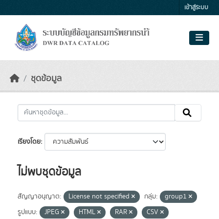
Skip to main content
เข้าสู่ระบบ
ชุดข้อมูล
เรียงโดย
ไม่พบชุดข้อมูล
สัญญาอนุญาต:
License not specified
กลุ่ม:
group1
รูปแบบ:
JPEG
HTML
RAR
CSV