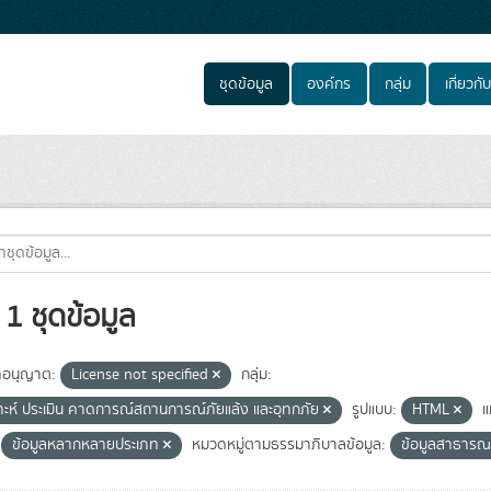
ชุดข้อมูล
องค์กร
กลุ่ม
เกี่ยวกับ
1 ชุดข้อมูล
อนุญาต:
License not specified
กลุ่ม:
ราะห์ ประเมิน คาดการณ์สถานการณ์ภัยแล้ง และอุทกภัย
รูปแบบ:
HTML
แ
ข้อมูลหลากหลายประเภท
หมวดหมู่ตามธรรมาภิบาลข้อมูล:
ข้อมูลสาธาร