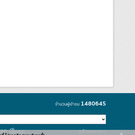
1480645
จำนวนผู้เข้าชม
รุ่นโปรแกรม: 3.0.0
x