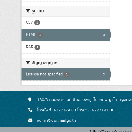
รูปแบบ
CSV
1
HTML
x
1
RAR
1
สัญญาอนุญาต
License not specified
x
1
180/3 ถนนพระรามที่ 6 แขวงพญาไท เขตพญาไท กรุงเท
โทรศัพท์ 0-2271-6000 โทรสาร 0-2271-6000
admin@dwr.mail.go.th