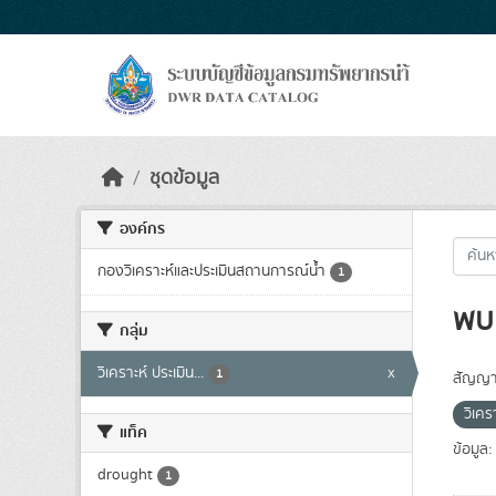
Skip to main content
ชุดข้อมูล
องค์กร
กองวิเคราะห์และประเมินสถานการณ์น้ำ
1
พบ 
กลุ่ม
วิเคราะห์ ประเมิน...
x
1
สัญญา
วิเค
แท็ค
ข้อมูล:
drought
1