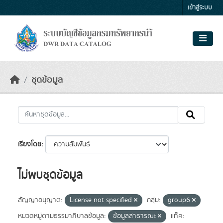
Skip to main content
เข้าสู่ระบบ
ชุดข้อมูล
เรียงโดย
ไม่พบชุดข้อมูล
สัญญาอนุญาต:
License not specified
กลุ่ม:
group6
หมวดหมู่ตามธรรมาภิบาลข้อมูล:
ข้อมูลสาธารณะ
แท็ค: