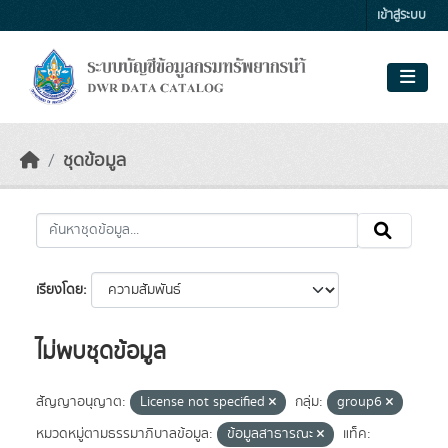
Skip to main content
เข้าสู่ระบบ
ชุดข้อมูล
เรียงโดย
ไม่พบชุดข้อมูล
สัญญาอนุญาต:
License not specified
กลุ่ม:
group6
หมวดหมู่ตามธรรมาภิบาลข้อมูล:
ข้อมูลสาธารณะ
แท็ค: