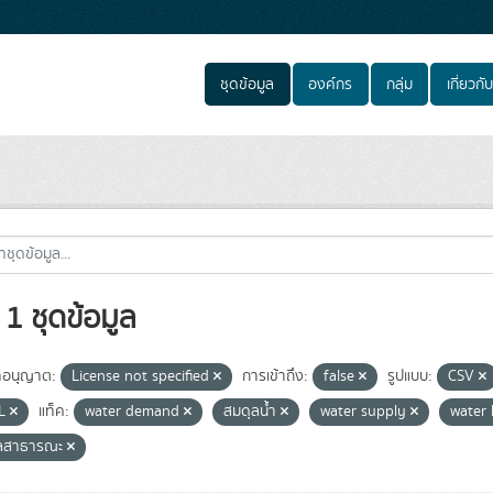
ชุดข้อมูล
องค์กร
กลุ่ม
เกี่ยวกับ
1 ชุดข้อมูล
อนุญาต:
License not specified
การเข้าถึง:
false
รูปแบบ:
CSV
L
แท็ค:
water demand
สมดุลน้ำ
water supply
water
ูลสาธารณะ