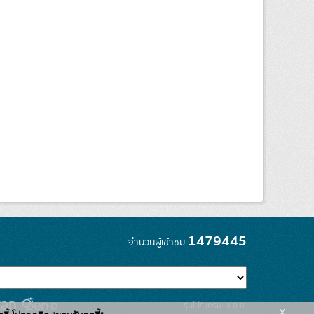
1479445
จำนวนผู้เข้าชม
รุ่นโปรแกรม: 3.0.0
x