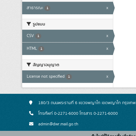
สาธารณะ
x
1
รูปแบบ
CSV
x
1
HTML
x
1
สัญญาอนุญาต
License not specified
x
1
180/3 ถนนพระรามที่ 6 แขวงพญาไท เขตพญาไท กรุงเท
โทรศัพท์ 0-2271-6000 โทรสาร 0-2271-6000
admin@dwr.mail.go.th