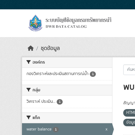
Skip to main content
ชุดข้อมูล
องค์กร
กองวิเคราะห์และประเมินสถานการณ์น้ำ
1
พบ 
กลุ่ม
วิเคราะห์ ประเมิน...
1
สัญญา
HTM
แท็ค
ข้อม
water balance
x
1