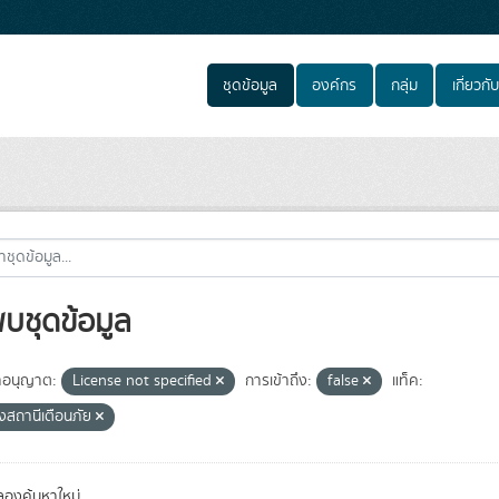
ชุดข้อมูล
องค์กร
กลุ่ม
เกี่ยวกับ
พบชุดข้อมูล
อนุญาต:
License not specified
การเข้าถึง:
false
แท็ค:
้งสถานีเตือนภัย
องค้นหาใหม่