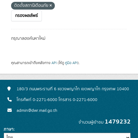
ติดตั้งสถานีเตือนภัย
กรองผลลัพธ์
กรุณาลองค้นหาใหม่
คุณสามารถเข้าถึงคลังทาง
API
(ให้ดู
คู่มือ API
).
180/3 ถนนพระรามที่ 6 แขวงพญาไท เขตพญาไท กรุงเทพ 10400
โทรศัพท์ 0-2271-6000 โทรสาร 0-2271-6000
admin@dwr.mail.go.th
1479232
จำนวนผู้เข้าชม
ภาษา