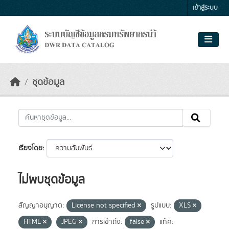
Skip to main content
เข้าสู่ระบบ
ชุดข้อมูล
เรียงโดย
ไม่พบชุดข้อมูล
สัญญาอนุญาต:
License not specified
รูปแบบ:
XLS
HTML
JPEG
การเข้าถึง:
false
แท็ค: