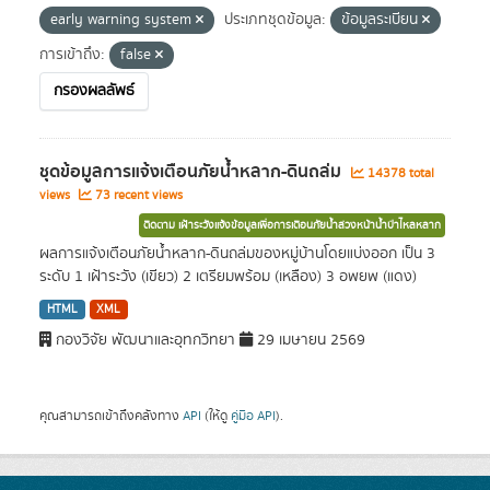
early warning system
ประเภทชุดข้อมูล:
ข้อมูลระเบียน
การเข้าถึง:
false
กรองผลลัพธ์
ชุดข้อมูลการแจ้งเตือนภัยน้ำหลาก-ดินถล่ม
14378 total
views
73 recent views
ติดตาม เฝ้าระวังแจ้งข้อมูลเพื่อการเตือนภัยน้ำล่วงหน้าน้ำป่าไหลหลาก
ผลการแจ้งเตือนภัยน้ำหลาก-ดินถล่มของหมู่บ้านโดยแบ่งออก เป็น 3
ระดับ 1 เฝ้าระวัง (เขียว) 2 เตรียมพร้อม (เหลือง) 3 อพยพ (แดง)
HTML
XML
กองวิจัย พัฒนาและอุทกวิทยา
29 เมษายน 2569
คุณสามารถเข้าถึงคลังทาง
API
(ให้ดู
คู่มือ API
).