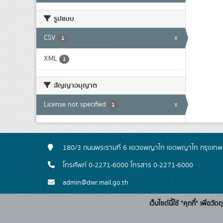
รูปแบบ
CSV
x
1
XML
1
สัญญาอนุญาต
License not specified
x
1
180/3 ถนนพระรามที่ 6 แขวงพญาไท เขตพญาไท กรุงเท
โทรศัพท์ 0-2271-6000 โทรสาร 0-2271-6000
admin@dwr.mail.go.th
เว็บไซต์นี้ใช้ "คุกกี้" เพื