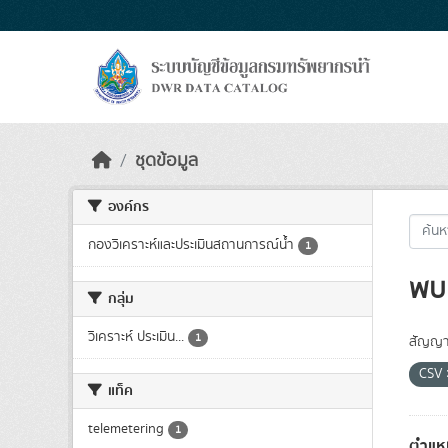
Skip to main content
ชุดข้อมูล
องค์กร
กองวิเคราะห์และประเมินสถานการณ์น้ำ
1
พบ 
กลุ่ม
วิเคราะห์ ประเมิน...
1
สัญญา
CSV
แท็ค
telemetering
1
ตำแหน