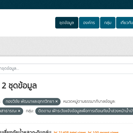
ชุดข้อมูล
องค์กร
กลุ่ม
เกี่ยวกับ
2 ชุดข้อมูล
:
กองวิจัย พัฒนาและอุทกวิทยา
หมวดหมู่ตามธรรมาภิบาลข้อมูล:
ูลสาธารณะ
กลุ่ม:
ติดตาม เฝ้าระวังแจ้งข้อมูลเพื่อการเตือนภัยน้ำล่วงหน้าน้
้านเสี่ยงภัยน้ำหลาก-ดินถล่ม
21405 total views
100 recent views