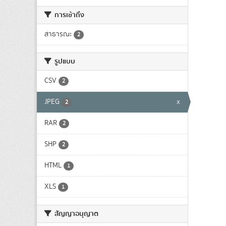
การเข้าถึง
สาธารณะ
2
รูปแบบ
CSV
2
JPEG
x
2
RAR
2
SHP
2
HTML
1
XLS
1
สัญญาอนุญาต