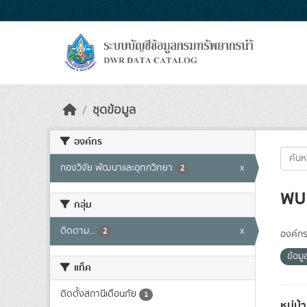
Skip to main content
ชุดข้อมูล
องค์กร
กองวิจัย พัฒนาและอุทกวิทยา
x
2
พบ 
กลุ่ม
ติดตาม...
x
2
องค์กร
ข้อม
แท็ค
ติดตั้งสถานีเตือนภัย
1
หมู่บ