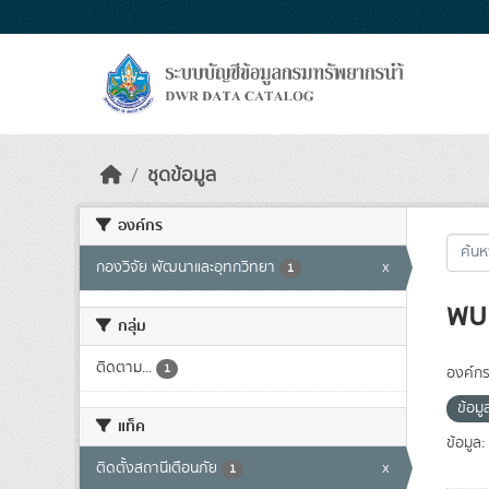
Skip to main content
ชุดข้อมูล
องค์กร
กองวิจัย พัฒนาและอุทกวิทยา
x
1
พบ 
กลุ่ม
ติดตาม...
1
องค์กร
ข้อม
แท็ค
ข้อมูล:
ติดตั้งสถานีเตือนภัย
x
1