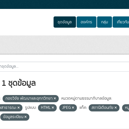
ชุดข้อมูล
องค์กร
กลุ่ม
เกี่ยวกับ
1 ชุดข้อมูล
:
กองวิจัย พัฒนาและอุทกวิทยา
หมวดหมู่ตามธรรมาภิบาลข้อมูล:
ูลสาธารณะ
รูปแบบ:
HTML
JPEG
แท็ค:
สถานีเตือนภัย
หม
ข้อมูลระเบียน