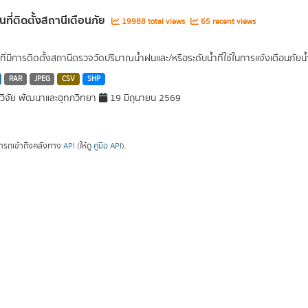
านที่ติดตั้งสถานีเตือนภัย
19988 total views
65 recent views
านที่มีการติดตั้งสถานีตรวจวัดปริมาณน้ำฝนและ/หรือระดับน้ำที่ใช้ในการแจ้งเตือนภัย
RAR
JPEG
CSV
SHP
ิจัย พัฒนาและอุทกวิทยา
19 มิถุนายน 2569
ารถเข้าถึงคลังทาง
API
(ให้ดู
คู่มือ API
).