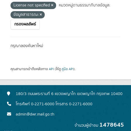
License not specified
หมวดหมู่ตามธรรมาภิบาลข้อมูล:
ข้อมูลสาธารณะ
กรองผลลัพธ์
กรุณาลองค้นหาใหม่
คุณสามารถเข้าถึงคลังทาง
API
(ให้ดู
คู่มือ API
).
180/3 ถนนพระรามที่ 6 แขวงพญาไท เขตพญาไท กรุงเทพ 10400
โทรศัพท์ 0-2271-6000 โทรสาร 0-2271-6000
admin@dwr.mail.go.th
1478645
จำนวนผู้เข้าชม