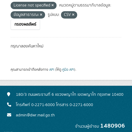
License not specified
หมวดหมู่ตามธรรมาภิบาลข้อมูล:
ข้อมูลสาธารณะ
รูปแบบ:
CSV
กรองผลลัพธ์
กรุณาลองค้นหาใหม่
คุณสามารถเข้าถึงคลังทาง
API
(ให้ดู
คู่มือ API
).
180/3 ถนนพระรามที่ 6 แขวงพญาไท เขตพญาไท กรุงเทพ 10400
โทรศัพท์ 0-2271-6000 โทรสาร 0-2271-6000
admin@dwr.mail.go.th
1480906
จำนวนผู้เข้าชม