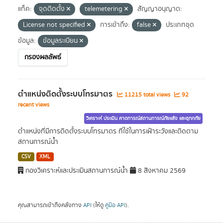
แท็ค:
จุดติดตั้ง
telemetering
สัญญาอนุญาต:
License not specified
การเข้าถึง:
false
ประเภทชุด
ข้อมูล:
ข้อมูลระเบียน
กรองผลลัพธ์
ตำแหน่งติดตั้งระบบโทรมาตร
11215 total views
92
recent views
วิเคราะห์ ประเมิน คาดการณ์สถานการณ์ภัยแล้ง และอุทกภัย
ตำแหน่งที่มีการติดตั้งระบบโทรมาตร ที่ใช้ในการเฝ้าระวังและติดตาม
สถานการณ์น้ำ
CSV
XML
กองวิเคราะห์และประเมินสถานการณ์น้ำ
8 สิงหาคม 2569
คุณสามารถเข้าถึงคลังทาง
API
(ให้ดู
คู่มือ API
).