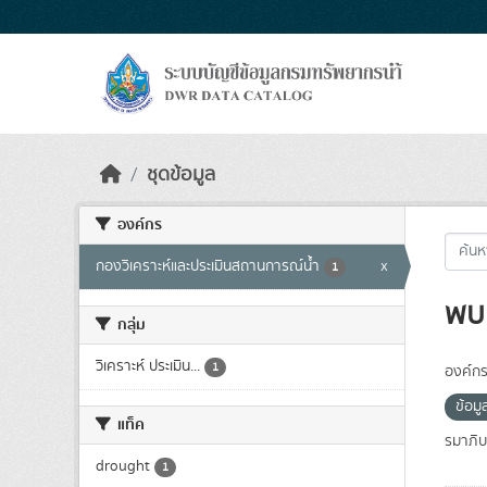
Skip to main content
ชุดข้อมูล
องค์กร
กองวิเคราะห์และประเมินสถานการณ์น้ำ
x
1
พบ 
กลุ่ม
วิเคราะห์ ประเมิน...
1
องค์กร
ข้อม
แท็ค
รมาภิบ
drought
1