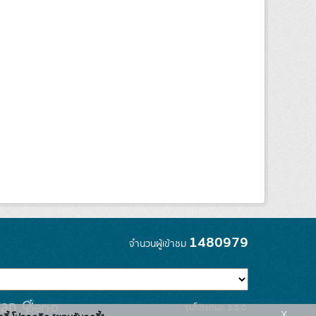
1480979
จำนวนผู้เข้าชม
รุ่นโปรแกรม: 3.0.0
x