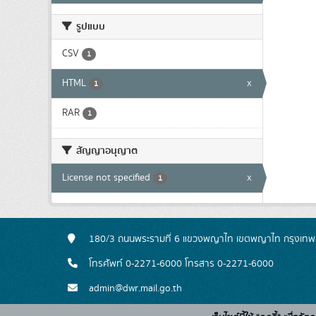
รูปแบบ
CSV
1
HTML
x
1
RAR
1
สัญญาอนุญาต
License not specified
x
1
180/3 ถนนพระรามที่ 6 แขวงพญาไท เขตพญาไท กรุงเท
โทรศัพท์ 0-2271-6000 โทรสาร 0-2271-6000
admin@dwr.mail.go.th