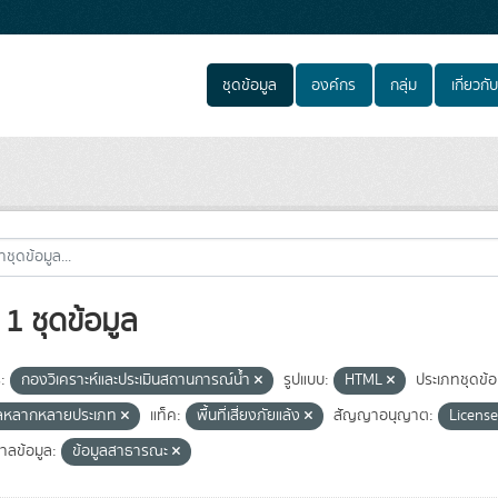
ชุดข้อมูล
องค์กร
กลุ่ม
เกี่ยวกับ
1 ชุดข้อมูล
:
กองวิเคราะห์และประเมินสถานการณ์น้ำ
รูปแบบ:
HTML
ประเภทชุดข้อ
ูลหลากหลายประเภท
แท็ค:
พื้นที่เสี่ยงภัยแล้ง
สัญญาอนุญาต:
License
าลข้อมูล:
ข้อมูลสาธารณะ