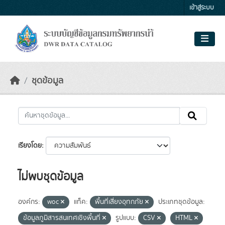
Skip to main content
เข้าสู่ระบบ
ชุดข้อมูล
เรียงโดย
ไม่พบชุดข้อมูล
องค์กร:
woc
แท็ค:
พื้นที่เสี่ยงอุทกภัย
ประเภทชุดข้อมูล:
ข้อมูลภูมิสารสนเทศเชิงพื้นที่
รูปแบบ:
CSV
HTML