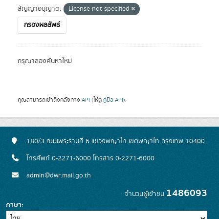
สัญญาอนุญาต:
License not specified
กรองผลลัพธ์
กรุณาลองค้นหาใหม่
คุณสามารถเข้าถึงคลังทาง
API
(ให้ดู
คู่มือ API
).
180/3 ถนนพระรามที่ 6 แขวงพญาไท เขตพญาไท กรุงเทพ 10400
โทรศัพท์ 0-2271-6000 โทรสาร 0-2271-6000
admin@dwr.mail.go.th
1486093
จำนวนผู้เข้าชม
ภาษา