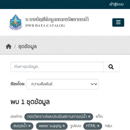
Skip to main content
เข้าสู่ระบบ
ชุดข้อมูล
เรียงโดย
พบ 1 ชุดข้อมูล
องค์กร:
กองวิเคราะห์และประเมินสถานการณ์น้ำ
แท็ค:
สมดุลน้ำ
water supply
รูปแบบ:
HTML
กลุ่ม: