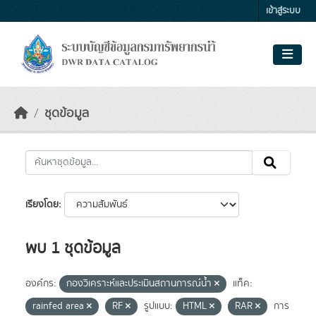
Skip to main content
เข้าสู่ระบบ
ชุดข้อมูล
เรียงโดย
พบ 1 ชุดข้อมูล
องค์กร:
กองวิเคราะห์และประเมินสถานการณ์น้ำ
แท็ค:
rainfed area
RF
รูปแบบ:
HTML
RAR
การ