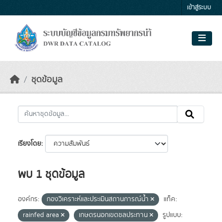
Skip to main content
เข้าสู่ระบบ
ชุดข้อมูล
เรียงโดย
พบ 1 ชุดข้อมูล
องค์กร:
กองวิเคราะห์และประเมินสถานการณ์น้ำ
แท็ค:
rainfed area
เกษตรนอกเขตชลประทาน
รูปแบบ: