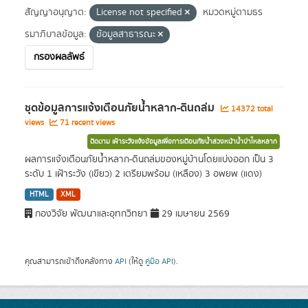
สัญญาอนุญาต:
License not specified
หมวดหมู่ตามธร
รมาภิบาลข้อมูล:
ข้อมูลสาธารณะ
กรองผลลัพธ์
ชุดข้อมูลการแจ้งเตือนภัยน้ำหลาก-ดินถล่ม
14372 total
views
71 recent views
ติดตาม เฝ้าระวังแจ้งข้อมูลเพื่อการเตือนภัยน้ำล่วงหน้าน้ำป่าไหลหลาก
ผลการแจ้งเตือนภัยน้ำหลาก-ดินถล่มของหมู่บ้านโดยแบ่งออก เป็น 3
ระดับ 1 เฝ้าระวัง (เขียว) 2 เตรียมพร้อม (เหลือง) 3 อพยพ (แดง)
HTML
XML
กองวิจัย พัฒนาและอุทกวิทยา
29 เมษายน 2569
คุณสามารถเข้าถึงคลังทาง
API
(ให้ดู
คู่มือ API
).