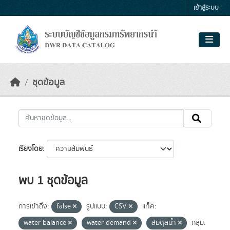
Skip to main content
เข้าสู่ระบบ
ชุดข้อมูล
เรียงโดย
พบ 1 ชุดข้อมูล
การเข้าถึง:
false
รูปแบบ:
CSV
แท็ค:
water balance
water demand
สมดุลน้ำ
กลุ่ม: