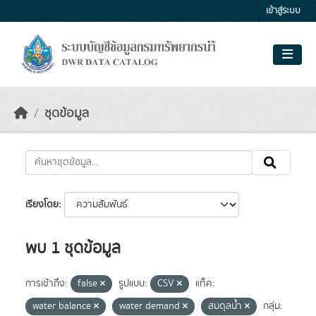
Skip to main content
เข้าสู่ระบบ
ชุดข้อมูล
เรียงโดย
พบ 1 ชุดข้อมูล
การเข้าถึง:
false
รูปแบบ:
CSV
แท็ค:
water balance
water demand
สมดุลน้ำ
กลุ่ม: