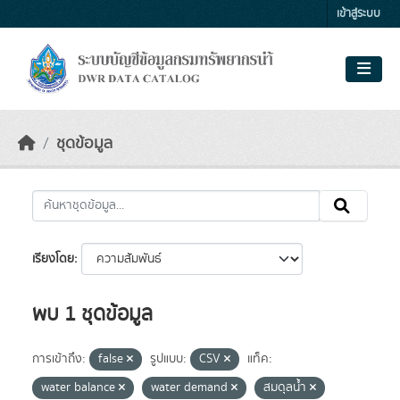
Skip to main content
เข้าสู่ระบบ
ชุดข้อมูล
เรียงโดย
พบ 1 ชุดข้อมูล
การเข้าถึง:
false
รูปแบบ:
CSV
แท็ค:
water balance
water demand
สมดุลน้ำ