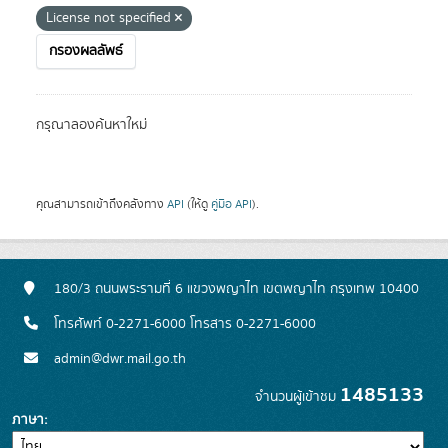
License not specified
กรองผลลัพธ์
กรุณาลองค้นหาใหม่
คุณสามารถเข้าถึงคลังทาง
API
(ให้ดู
คู่มือ API
).
180/3 ถนนพระรามที่ 6 แขวงพญาไท เขตพญาไท กรุงเทพ 10400
โทรศัพท์ 0-2271-6000 โทรสาร 0-2271-6000
admin@dwr.mail.go.th
1485133
จำนวนผู้เข้าชม
ภาษา