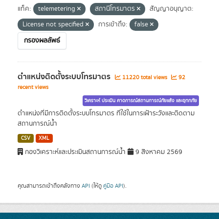
แท็ค:
telemetering
สถานีโทรมาตร
สัญญาอนุญาต:
License not specified
การเข้าถึง:
false
กรองผลลัพธ์
ตำแหน่งติดตั้งระบบโทรมาตร
11220 total views
92
recent views
วิเคราะห์ ประเมิน คาดการณ์สถานการณ์ภัยแล้ง และอุทกภัย
ตำแหน่งที่มีการติดตั้งระบบโทรมาตร ที่ใช้ในการเฝ้าระวังและติดตาม
สถานการณ์น้ำ
CSV
XML
กองวิเคราะห์และประเมินสถานการณ์น้ำ
9 สิงหาคม 2569
คุณสามารถเข้าถึงคลังทาง
API
(ให้ดู
คู่มือ API
).