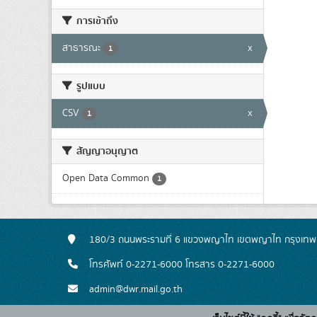
การเข้าถึง
สาธารณะ
x
1
รูปแบบ
CSV
x
1
สัญญาอนุญาต
Open Data Common
1
180/3 ถนนพระรามที่ 6 แขวงพญาไท เขตพญาไท กรุงเท
โทรศัพท์ 0-2271-6000 โทรสาร 0-2271-6000
admin@dwr.mail.go.th