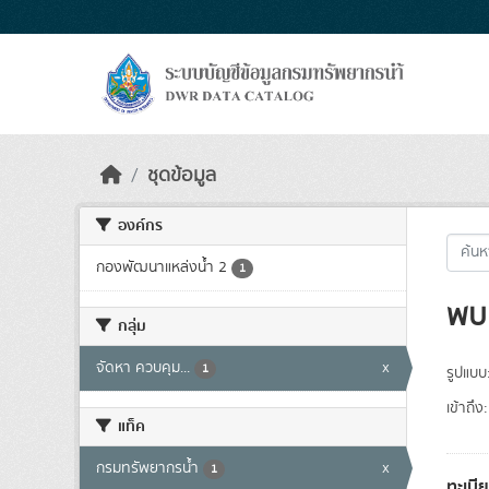
Skip to main content
ชุดข้อมูล
องค์กร
กองพัฒนาแหล่งน้ำ 2
1
พบ 
กลุ่ม
จัดหา ควบคุม...
x
1
รูปแบบ
เข้าถึง:
แท็ค
กรมทรัพยากรน้ำ
x
1
ทะเบี