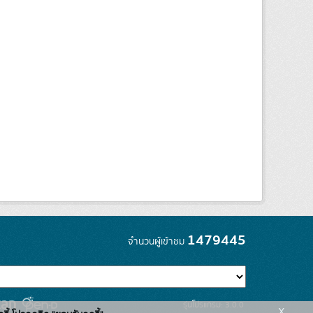
1479445
จำนวนผู้เข้าชม
รุ่นโปรแกรม: 3.0.0
x