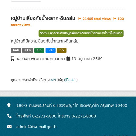
หมู่บ้านเสี่ยงภัยน้ำหลาก-ดินถล่ม
21405 total views
100
recent views
ติดตาม เฝ้าระวังแจ้งข้อมูลเพื่อการเตือนภัยน้ำล่วงหน้าน้ำป่าไหลหลาก
หมู่บ้านที่มีความเสี่ยงภัยน้ำหลาก-ดินถล่ม
RAR
JPEG
XLS
SHP
CSV
กองวิจัย พัฒนาและอุทกวิทยา
19 มิถุนายน 2569
คุณสามารถเข้าถึงคลังทาง
API
(ให้ดู
คู่มือ API
).
180/3 ถนนพระรามที่ 6 แขวงพญาไท เขตพญาไท กรุงเทพ 10400
โทรศัพท์ 0-2271-6000 โทรสาร 0-2271-6000
admin@dwr.mail.go.th