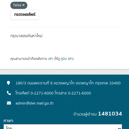
false
กรองผลลัพธ์
กรุณาลองค้นหาใหม่
คุณสามารถเข้าถึงคลังทาง
API
(ให้ดู
คู่มือ API
).
180/3 ถนนพระรามที่ 6 แขวงพญาไท เขตพญาไท กรุงเทพ 10400
โทรศัพท์ 0-2271-6000 โทรสาร 0-2271-6000
admin@dwr.mail.go.th
1481034
จำนวนผู้เข้าชม
ภาษา